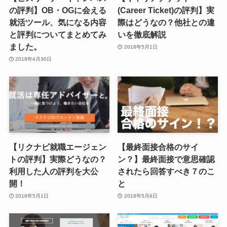
の評判】OB・OGに会える
(Career Ticket)の評判】実
就活ツール、気になる内容
際はどうなの？他社との違
と評判についてまとめてみ
いを徹底解説
ました。
2018年5月1日
2018年4月30日
【リクナビ就職エージェン
【最終面接合格のサイ
トの評判】実際どうなの？
ン？】最終面接で意思確認
利用した人の評判を大公
されたら回答すべき７のこ
開！
と
2018年5月1日
2018年5月6日