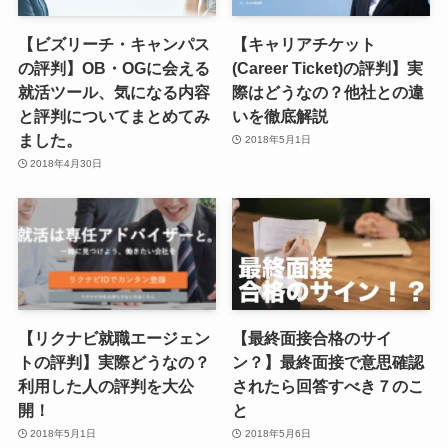
【ビズリーチ・キャンパス
【キャリアチケット
の評判】OB・OGに会える
(Career Ticket)の評判】実
就活ツール、気になる内容
際はどうなの？他社との違
と評判についてまとめてみ
いを徹底解説
ました。
2018年5月1日
2018年4月30日
【リクナビ就職エージェン
【最終面接合格のサイ
トの評判】実際どうなの？
ン？】最終面接で意思確認
利用した人の評判を大公
されたら回答すべき７のこ
開！
と
2018年5月1日
2018年5月6日