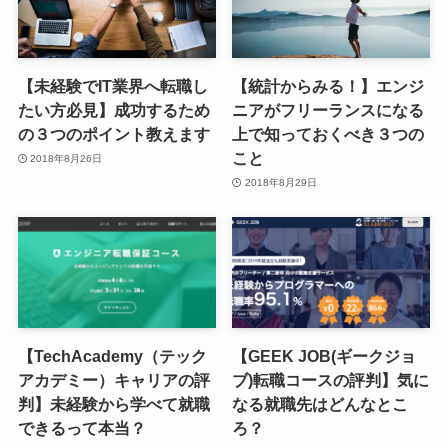
【未経験でIT業界へ転職し
【統計からみる！】エンジ
たい方必見】成功するため
ニアがフリーランスになる
の３つのポイント教えます
上で知っておくべき３つの
こと
2018年8月26日
2018年8月29日
【TechAcademy（テック
【GEEK JOB(ギークジョ
アカデミー）キャリアの評
ブ)転職コースの評判】気に
判】未経験から学べて就職
なる就職先はどんなとこ
できるって本当？
ろ？