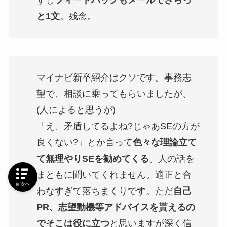
と1文
。残念。
マイナビ新卒紹介はクソです。事務志
望で、相談に乗ってもらいましたが、
(人によると思うが)
「え、矛盾してるよね?じゃあSEの方が
良くない?」とか言って
色々な理論立て
て無理やりSEを勧めてくる
。人の話を
まともに聞いてくれません。適正と合
目次へ
わなすぎて落ちまくりです。ただ
自己
PR、志望動機等アドバイスを貰えるの
でそこは役に立つ
と思いますが深く信