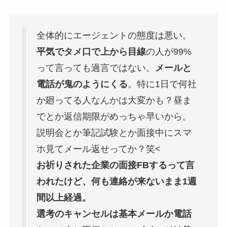
全体的にエージェントの態度は悪い。
平気でタメ口で上から目線
の人が99%
って言っても過言ではない。
メールと
電話が鬼のようにくる
。特に1日で何社
か廻ってる人なんかは大変かも？昼ま
でとか返信期限がめっちゃ早いから。
説明会とか筆記試験とか面接中にスマ
ホ見てメール返せってか？笑<
お祈りされた企業の面接FBするって言
われたけど、何も連絡が来ないまま1週
間以上経過。
選考のキャンセルは基本メールか電話