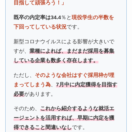
目指して頑張ろう！」
既卒の内定率は34.4
％と
現役学生の半数を
下回ってしている状況
です。
新型コロナウイルスによる影響が大きいで
すが、
業種によれば、まだまだ採用を募集
している企業も数多く存在します。
ただし、
そのような会社はすぐ採用枠が埋
まってしまう為
、
7月中に内定獲得を目指す
必要
があります。
そのため、
これから紹介するような就活エ
ージェントを活用すれば、早期に内定を獲
得できること間違いなし
です。