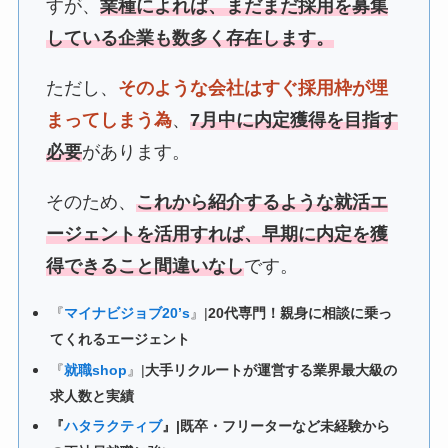
すが、
業種によれば、まだまだ採用を募集
している企業も数多く存在します。
ただし、
そのような会社はすぐ採用枠が埋
まってしまう為
、
7月中に内定獲得を目指す
必要
があります。
そのため、
これから紹介するような就活エ
ージェントを活用すれば、早期に内定を獲
得できること間違いなし
です。
『
マイナビジョブ20’s
』|
20代専門！親身に相談に乗っ
てくれるエージェント
『
就職shop
』|
大手リクルートが運営する業界最大級の
求人数と実績
『
ハタラクティブ
』|既卒・フリーターなど未経験から