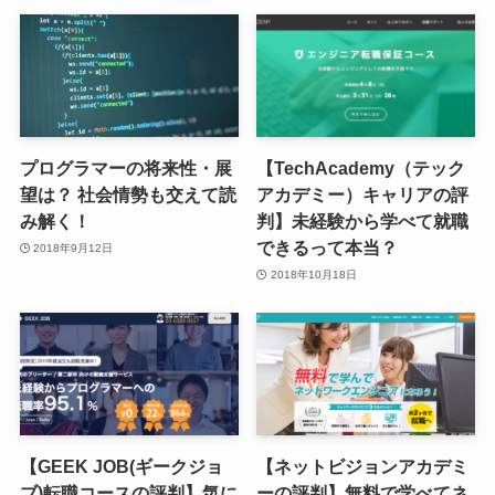
プログラマーの将来性・展
【TechAcademy（テック
望は？ 社会情勢も交えて読
アカデミー）キャリアの評
み解く！
判】未経験から学べて就職
できるって本当？
2018年9月12日
2018年10月18日
【GEEK JOB(ギークジョ
【ネットビジョンアカデミ
ブ)転職コースの評判】気に
ーの評判】無料で学べてネ