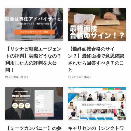
【リクナビ就職エージェン
【最終面接合格のサイ
トの評判】実際どうなの？
ン？】最終面接で意思確認
利用した人の評判を大公
されたら回答すべき７のこ
開！
と
2018年5月1日
2018年5月6日
【ミーツカンパニー】の参
キャリセンの【シンクトワ