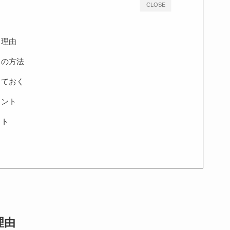
CLOSE
る理由
きの方法
しておく
イント
イト
理由